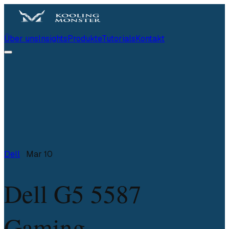
Über uns
Insights
Produkte
Tutorials
Kontakt
Dell
Mar 10
Dell G5 5587
Gaming -